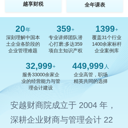
越享财税
全年课表
20
359
1400
年
+
+
深刻理解中国本
专业讲师团队潜
覆盖31个行业
土企业各阶段的
心打磨;多达359
1400余家标杆
企业管理难题
项自主知识产权
企业案例库
33,000
450,000
+
人
服务33000余家企
企业高管，职场
业的经营能力与管
精英共同的选择
理会计建设
安越财商院成立于 2004 年，
深耕企业财商与管理会计 22