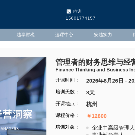
内训
5
15801774157
心
越享财税
选课中心
安越实力
管理者的财务思维与经
Finance Thinking and Business In
开课时间：
2026年8月26日 - 2
培训天数：
3天
开课地点：
杭州
课程价格：
￥12800
培训对象：
企业中高级管理人