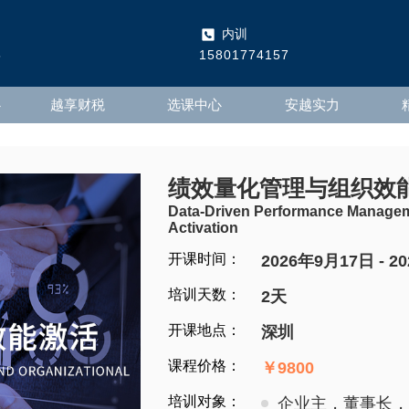
内训
5
15801774157
心
越享财税
选课中心
安越实力
绩效量化管理与组织效
Data-Driven Performance Managem
Activation
开课时间：
2026年9月17日 - 2
培训天数：
2天
开课地点：
深圳
课程价格：
￥9800
培训对象：
企业主，董事长，