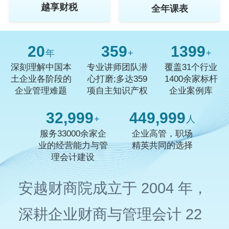
越享财税
全年课表
20
359
1400
年
+
+
深刻理解中国本
专业讲师团队潜
覆盖31个行业
土企业各阶段的
心打磨;多达359
1400余家标杆
企业管理难题
项自主知识产权
企业案例库
33,000
450,000
+
人
服务33000余家企
企业高管，职场
业的经营能力与管
精英共同的选择
理会计建设
安越财商院成立于 2004 年，
深耕企业财商与管理会计 22