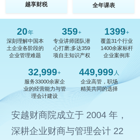
越享财税
全年课表
20
359
1400
年
+
+
深刻理解中国本
专业讲师团队潜
覆盖31个行业
土企业各阶段的
心打磨;多达359
1400余家标杆
企业管理难题
项自主知识产权
企业案例库
33,000
450,000
+
人
服务33000余家企
企业高管，职场
业的经营能力与管
精英共同的选择
理会计建设
安越财商院成立于 2004 年，
深耕企业财商与管理会计 22