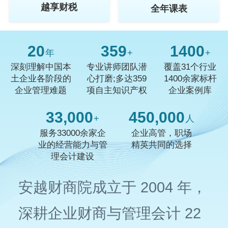
越享财税
全年课表
20
359
1400
年
+
+
深刻理解中国本
专业讲师团队潜
覆盖31个行业
土企业各阶段的
心打磨;多达359
1400余家标杆
企业管理难题
项自主知识产权
企业案例库
33,000
450,000
+
人
服务33000余家企
企业高管，职场
业的经营能力与管
精英共同的选择
理会计建设
安越财商院成立于 2004 年，
深耕企业财商与管理会计 22