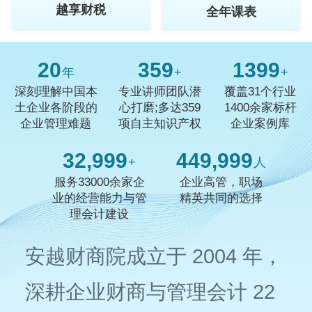
越享财税
全年课表
20
359
1400
年
+
+
深刻理解中国本
专业讲师团队潜
覆盖31个行业
土企业各阶段的
心打磨;多达359
1400余家标杆
企业管理难题
项自主知识产权
企业案例库
33,000
450,000
+
人
服务33000余家企
企业高管，职场
业的经营能力与管
精英共同的选择
理会计建设
安越财商院成立于 2004 年，
深耕企业财商与管理会计 22