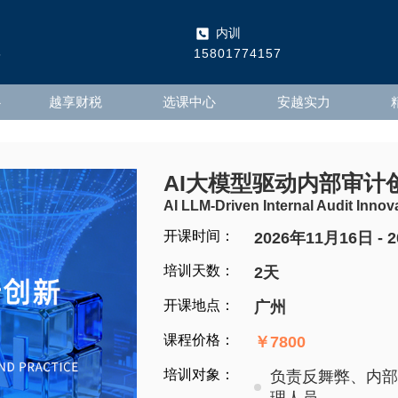
内训
5
15801774157
心
越享财税
选课中心
安越实力
AI大模型驱动内部审计
AI LLM-Driven Internal Audit Innov
开课时间：
2026年11月16日 - 
培训天数：
2天
开课地点：
广州
课程价格：
￥7800
培训对象：
负责反舞弊、内部