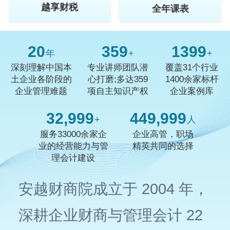
越享财税
全年课表
20
359
1400
年
+
+
深刻理解中国本
专业讲师团队潜
覆盖31个行业
土企业各阶段的
心打磨;多达359
1400余家标杆
企业管理难题
项自主知识产权
企业案例库
33,000
450,000
+
人
服务33000余家企
企业高管，职场
业的经营能力与管
精英共同的选择
理会计建设
安越财商院成立于 2004 年，
深耕企业财商与管理会计 22