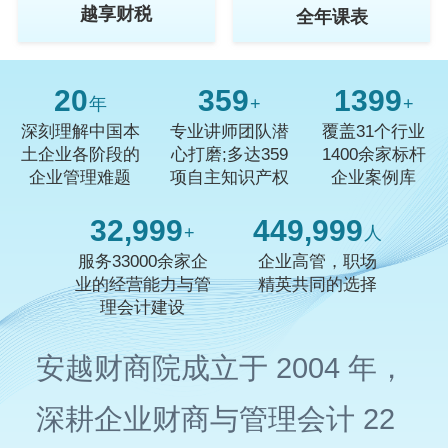
越享财税
全年课表
20
359
1400
年
+
+
深刻理解中国本
专业讲师团队潜
覆盖31个行业
土企业各阶段的
心打磨;多达359
1400余家标杆
企业管理难题
项自主知识产权
企业案例库
33,000
450,000
+
人
服务33000余家企
企业高管，职场
业的经营能力与管
精英共同的选择
理会计建设
安越财商院成立于 2004 年，
深耕企业财商与管理会计 22