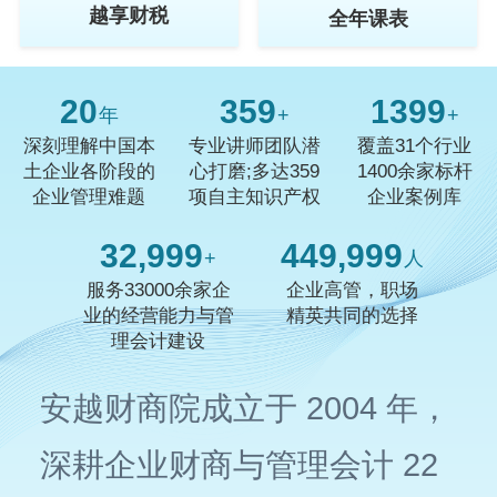
越享财税
全年课表
20
359
1400
年
+
+
深刻理解中国本
专业讲师团队潜
覆盖31个行业
土企业各阶段的
心打磨;多达359
1400余家标杆
企业管理难题
项自主知识产权
企业案例库
33,000
450,000
+
人
服务33000余家企
企业高管，职场
业的经营能力与管
精英共同的选择
理会计建设
安越财商院成立于 2004 年，
深耕企业财商与管理会计 22