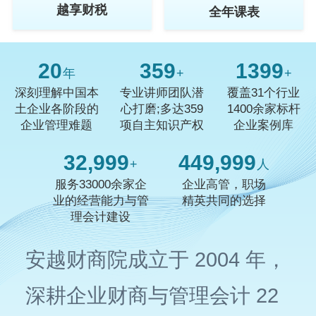
越享财税
全年课表
20
359
1400
年
+
+
深刻理解中国本
专业讲师团队潜
覆盖31个行业
土企业各阶段的
心打磨;多达359
1400余家标杆
企业管理难题
项自主知识产权
企业案例库
33,000
450,000
+
人
服务33000余家企
企业高管，职场
业的经营能力与管
精英共同的选择
理会计建设
安越财商院成立于 2004 年，
深耕企业财商与管理会计 22