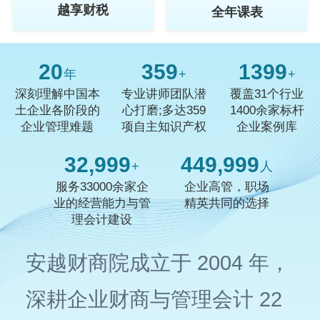
越享财税
全年课表
20
359
1400
年
+
+
深刻理解中国本
专业讲师团队潜
覆盖31个行业
土企业各阶段的
心打磨;多达359
1400余家标杆
企业管理难题
项自主知识产权
企业案例库
33,000
450,000
+
人
服务33000余家企
企业高管，职场
业的经营能力与管
精英共同的选择
理会计建设
安越财商院成立于 2004 年，
深耕企业财商与管理会计 22