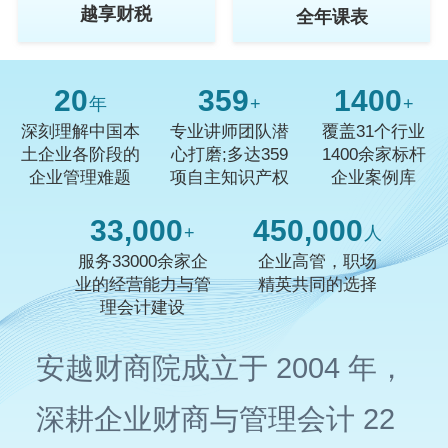
越享财税
全年课表
20
359
1400
年
+
+
深刻理解中国本
专业讲师团队潜
覆盖31个行业
土企业各阶段的
心打磨;多达359
1400余家标杆
企业管理难题
项自主知识产权
企业案例库
33,000
450,000
+
人
服务33000余家企
企业高管，职场
业的经营能力与管
精英共同的选择
理会计建设
安越财商院成立于 2004 年，
深耕企业财商与管理会计 22