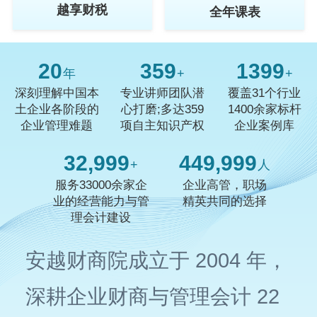
越享财税
全年课表
20
359
1400
年
+
+
深刻理解中国本
专业讲师团队潜
覆盖31个行业
土企业各阶段的
心打磨;多达359
1400余家标杆
企业管理难题
项自主知识产权
企业案例库
33,000
450,000
+
人
服务33000余家企
企业高管，职场
业的经营能力与管
精英共同的选择
理会计建设
安越财商院成立于 2004 年，
深耕企业财商与管理会计 22